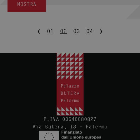
MOSTRA
❮
01
02
03
04
❯
P.IVA 00540080827
Via Butera, 18 – Palermo