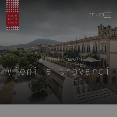
IT
EN
HOME
»
VIENI A TROVARCI
Vieni a trovarci