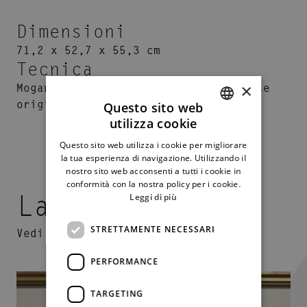
Dimensioni
71,2 x 52,7 x 55,3 cm
Tecnica
×
Mogano, con imbottitura probabilmente
originale
Questo sito web
utilizza cookie
ITALIAN
Questo sito web utilizza i cookie per migliorare
ENGLISH
la tua esperienza di navigazione. Utilizzando il
nostro sito web acconsenti a tutti i cookie in
conformità con la nostra policy per i cookie.
La Collezione
Leggi di più
STRETTAMENTE NECESSARI
Vedi tutto
PERFORMANCE
TARGETING