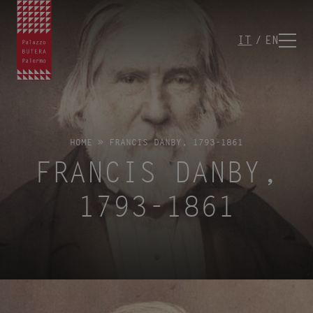
IT
EN
HOME
»
FRANCIS DANBY, 1793-1861
FRANCIS DANBY,
1793-1861