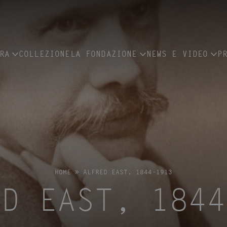
RA
COLLEZIONE
LA FONDAZIONE
NEWS E VIDEO
P
HOME
»
ALFRED EAST, 1844-1913
ED EAST, 1844