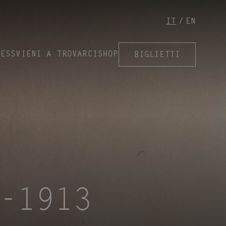
IT
EN
RESS
VIENI A TROVARCI
SHOP
BIGLIETTI
-1913