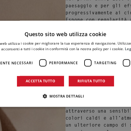
paesaggio e per gli ef
progressivamente ai ci
Espone con regolarità
riconoscimenti che ne 
Questo sito web utilizza cookie
interprete sensibile d
osservazione diretta e
web utilizza i cookie per migliorare la tua esperienza di navigazione. Utilizza
 acconsenti a tutti i cookie in conformità con la nostra policy per i cookie.
Leg
Accanto alle vedute e
Mediterraneo e in Nord
ENTE NECESSARI
PERFORMANCE
TARGETING
ambienti, architetture
diversi da quelli occi
ACCETTA TUTTO
RIFIUTA TUTTO
Queste esperienze alim
MOSTRA DETTAGLI
orientalisti
, tradotti
l’esotismo non è mai p
attraverso una sensibi
colori caldi e all’atm
un ulteriore campo di 