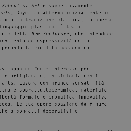
 School of Art
e successivamente
ools
, Bayes si afferma inizialmente in
ato alla tradizione classica, ma aperto
linguaggio plastico. È tra i
ento della
New Sculpture
, che introduce
movimento ed espressività nella
uperando la rigidità accademica
sviluppa un forte interesse per
e e artigianato, in sintonia con i
rafts. Lavora con grande versatilità
etra e soprattutto
ceramica
, materiale
ibertà formale e cromatica innovativa
poca. Le sue opere spaziano da figure
che a soggetti decorativi e