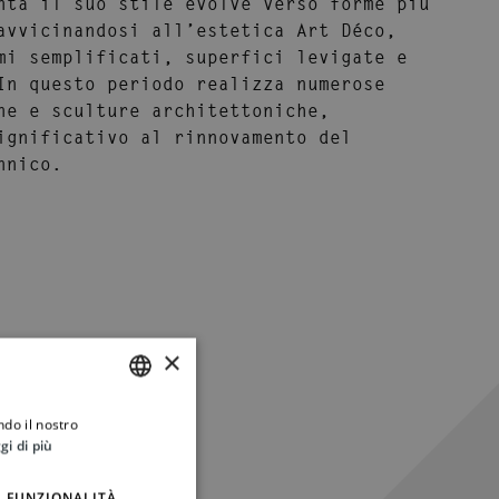
nta il suo stile evolve verso forme più
avvicinandosi all’estetica
Art Déco
,
mi semplificati, superfici levigate e
In questo periodo realizza numerose
ne e sculture architettoniche,
ignificativo al rinnovamento del
nnico.
×
ndo il nostro
ITALIAN
gi di più
ENGLISH
FUNZIONALITÀ