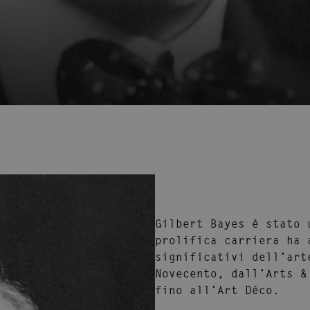
Gilbert Bayes
è stato 
prolifica carriera ha 
significativi dell’art
Novecento, dall’
Arts &
fino all’
Art Déco
.