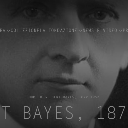
RA
COLLEZIONE
LA FONDAZIONE
NEWS E VIDEO
P
HOME
»
GILBERT BAYES, 1872-1953
RT BAYES, 187