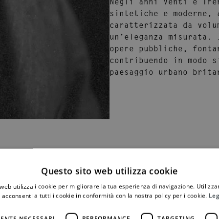
Negli anni Venti e Tre
sintetiche e moderne, 
caratterizzata da volu
un’eleganza misurata. 
opere pubbliche, fonta
contribuendo in modo s
paesaggio urbano brita
Questo sito web utilizza cookie
web utilizza i cookie per migliorare la tua esperienza di navigazione. Utilizza
 acconsenti a tutti i cookie in conformità con la nostra policy per i cookie.
Leg
ENTE NECESSARI
PERFORMANCE
TARGETING