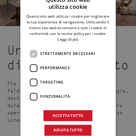
utilizza cookie
ITALIAN
Questo sito web utilizza i cookie per migliorare
ENGLISH
la tua esperienza di navigazione. Utilizzando il
nostro sito web acconsenti a tutti i cookie in
conformità con la nostra policy per i cookie.
Leggi di più
Un faldistorio
STRETTAMENTE NECESSARI
di fine Seicento
PERFORMANCE
TARGETING
Fra le due opere contemporanee, un
faldistorio di fine Seicento. Il seggio,
FUNZIONALITÀ
destinato ad accogliere alti prelati
durante le cerimonie pubbliche, sembra
opera di uno scultore del giro di Gian
ACCETTA TUTTO
Lorenzo Bernini.
RIFIUTA TUTTO