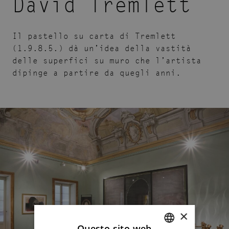
David Tremlett
Il pastello su carta di Tremlett
(1.9.8.5.) dà un’idea della vastità
delle superfici su muro che l’artista
dipinge a partire da quegli anni.
×
Questo sito web