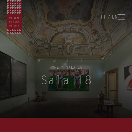
IT
EN
HOME
»
SALA 18
Sala 18