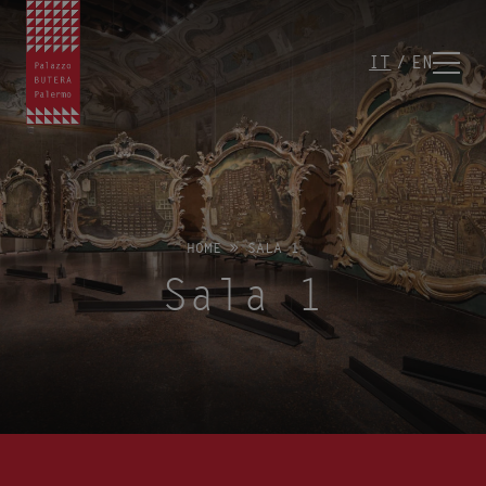
IT
EN
HOME
»
SALA 1
Sala 1