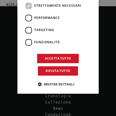
WISH magazine
STRETTAMENTE NECESSARI
PERFORMANCE
TARGETING
FUNZIONALITÀ
ACCETTA TUTTO
P.IVA 00540080827
Via Butera, 18 – Palermo
RIFIUTA TUTTO
MOSTRA DETTAGLI
Cronologia
Collezione
News
Fondazione