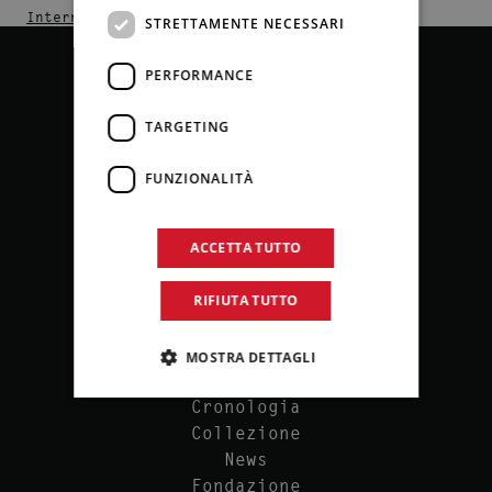
Interni luglio-agosto 2019
STRETTAMENTE NECESSARI
PERFORMANCE
TARGETING
FUNZIONALITÀ
ACCETTA TUTTO
P.IVA 00540080827
Via Butera, 18 – Palermo
RIFIUTA TUTTO
MOSTRA DETTAGLI
Cronologia
Collezione
News
Fondazione