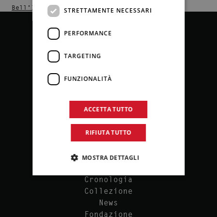
Bell’Italia
STRETTAMENTE NECESSARI
PERFORMANCE
TARGETING
FUNZIONALITÀ
ACCETTA TUTTO
P.IVA 00540080827
Via Butera, 18 – Palermo
RIFIUTA TUTTO
MOSTRA DETTAGLI
Cronologia
Collezione
News
Fondazione