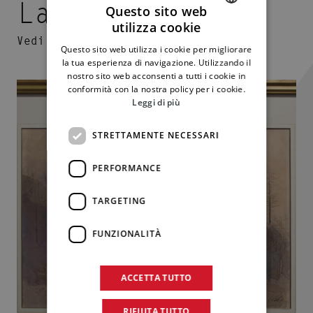
La Collezione
Questo sito web
utilizza cookie
ITALIAN
Vedi tutto
Questo sito web utilizza i cookie per migliorare
ENGLISH
la tua esperienza di navigazione. Utilizzando il
nostro sito web acconsenti a tutti i cookie in
conformità con la nostra policy per i cookie.
Leggi di più
STRETTAMENTE NECESSARI
PERFORMANCE
TARGETING
FUNZIONALITÀ
ACCETTA TUTTO
RIFIUTA TUTTO