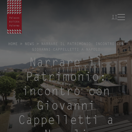
IT
HOME
»
NEWS
»
NARRARE IL PATRIMONIO: INCONTRO CON
GIOVANNI CAPPELLETTI A NAPOLI
Narrare il
Patrimonio:
incontro con
Giovanni
Cappelletti a