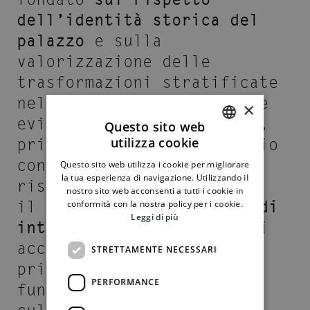
dell’identità storica del
palazzo
e sulla
valorizzazione delle
trasformazioni stratificate
nel tempo. Un progetto che
×
evita interventi invasivi,
Questo sito web
utilizza cookie
privilegiando un linguaggio
ITALIAN
contemporaneo sobrio e
Questo sito web utilizza i cookie per migliorare
ENGLISH
la tua esperienza di navigazione. Utilizzando il
rispettoso, e che propone
nostro sito web acconsenti a tutti i cookie in
il
restauro come pratica di
conformità con la nostra policy per i cookie.
Leggi di più
interpretazione
, capace di
accompagnare una dimora
STRETTAMENTE NECESSARI
privata verso una nuova
PERFORMANCE
funzione pubblica e