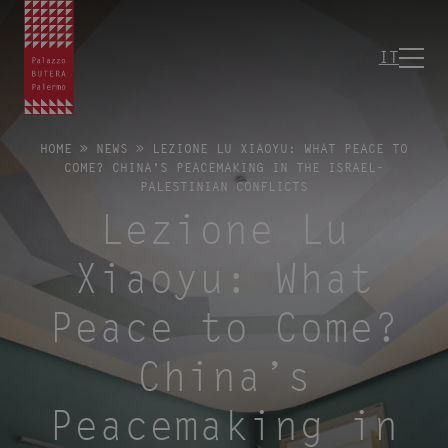
IT
HOME
»
NEWS
»
LEZIONE LU XIAOYU: WHAT PEACE TO
COME? CHINA’S PEACEMAKING IN THE ISRAEL-
PALESTINIAN CONFLICTS
Lezione Lu
Xiaoyu: What
Peace to Come?
China’s
Peacemaking in